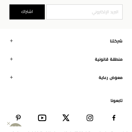
اشتراك
شركتنا
منطقة قانونية
معوَض رعاية
تابعونا​