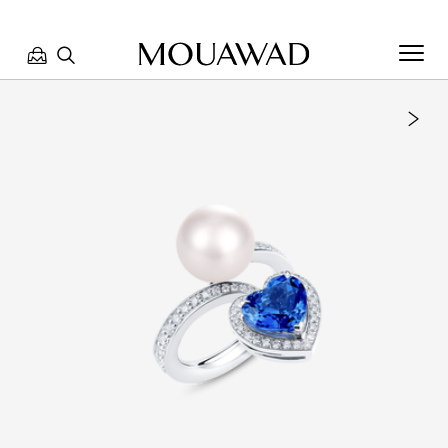
مرحبا بكم في معوّض. كيف يمكننا مساعدتك؟ الرجاء تحديد أحد
الخيارات أدناه.
تواصل معنا
العثور على متجر
حجز موعد
مراجعة طلبك