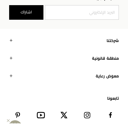
اشتراك
شركتنا
منطقة قانونية
معوَض رعاية
تابعونا​