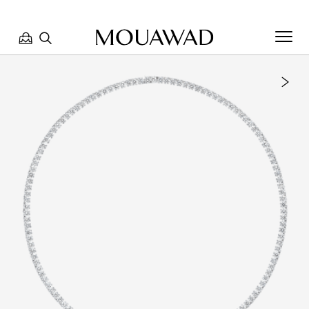
مرحبا بكم في معوّض. كيف يمكننا مساعدتك؟ الرجاء تحديد أحد
الخيارات أدناه.
تواصل معنا
العثور على متجر
حجز موعد
مراجعة طلبك