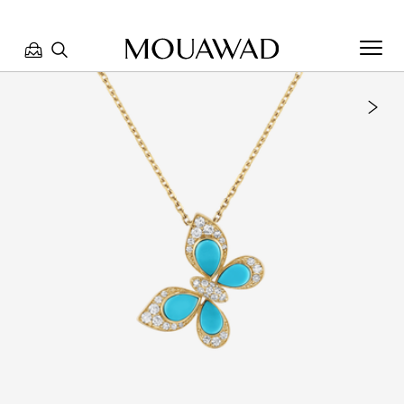
مرحبا بكم في معوّض. كيف يمكننا مساعدتك؟ الرجاء تحديد أحد
الخيارات أدناه.
تواصل معنا
العثور على متجر
حجز موعد
مراجعة طلبك