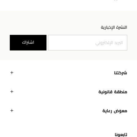
النشرة الإخبارية
اشتراك
شركتنا
منطقة قانونية
معوَض رعاية
تابعونا​