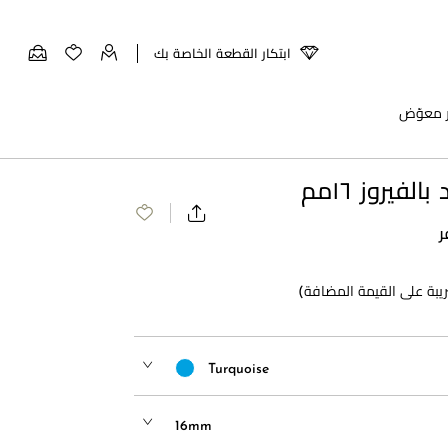
ابتكار القطعة الخاصة بك
ر معوّض
لفيروز ١٦مم
ر
يبة على القيمة المضافة)
Turquoise
16mm