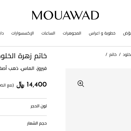
وّض
خطوبة و اعراس
المجوهرات
الساعات
الإكسسوارات
دا
خلود
/
خاتم
/
خاتم زهرة الخلود با
فيروز، الماس، ذهب أصف
14,400 ﷼
(مع الضر
لون الحجر
حجم الشعار