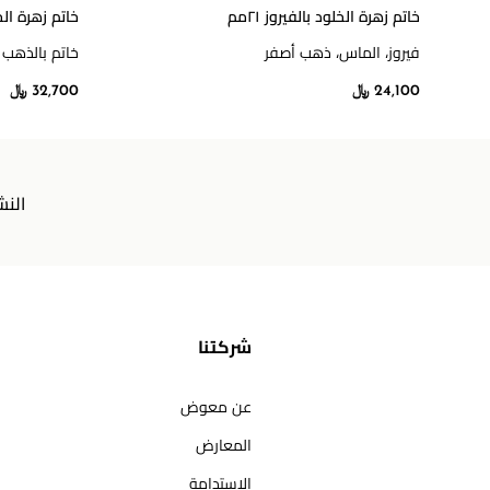
خاتم زهرة الخلود بالفيروز ٢١مم
خاتم زهرة ال
فيروز، الماس، ذهب أصفر
خاتم بالذهب 
24,100 ﷼
32,700 ﷼
النش
شركتنا
عن معوض
المعارض
الاستدامة