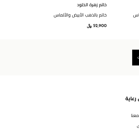
خاتم زهرة الخلود
خاتم ز
ماس
خاتم بالذهب الأبيض والألماس
خاتم 
52,900 ﷼
15,300 
رعاية
معنا
ك