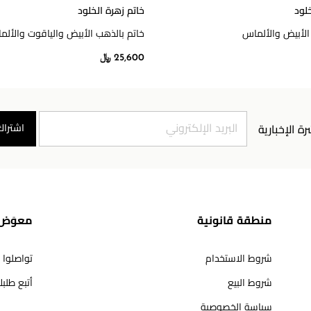
خلود
خاتم زهرة الخلود
الأبيض والألماس
خاتم بالذهب الأبيض والياقوت والأل
25,600 ﷼
اشتراك
رة الإخبارية
منطقة قانونية
معوَض 
شروط الاستخدام
تواصلوا 
شروط البيع
أتبع طلب
سياسة الخصوصية