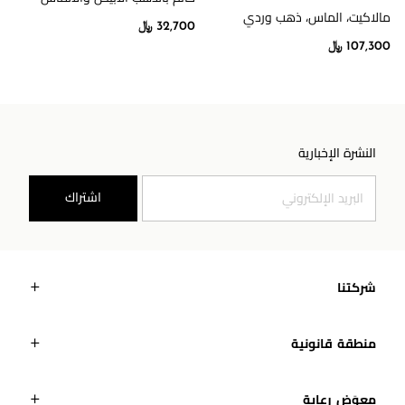
مالاكيت، الماس، ذهب وردي
32,700 ﷼
107,300 ﷼
النشرة الإخبارية
اشتراك
شركتنا
منطقة قانونية
معوَض رعاية