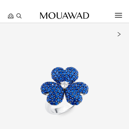
مرحبا بكم في معوّض. كيف يمكننا مساعدتك؟ الرجاء تحديد أحد
الخيارات أدناه.
تواصل معنا
العثور على متجر
حجز موعد
مراجعة طلبك