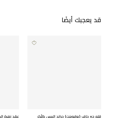
قد يعجبك أيضًا
قلم حبر جاف (بولبوينت) جراند إليبس باللّكر
عقد زهرة الخ