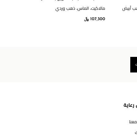
هب أبيض
مالاكيت، الماس، ذهب وردي
ذهب أ
107,300 ﷼
14,000
رعاية
معنا
ك