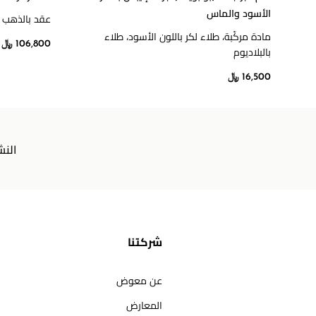
الأسود والماس
عقد بالذهب ا
مادة مركّبة، طلاء لكر باللون الأسود، طلاء
106,800 ﷼
بالبلاديوم
16,500 ﷼
النش
شركتنا
عن معوض
المعارض