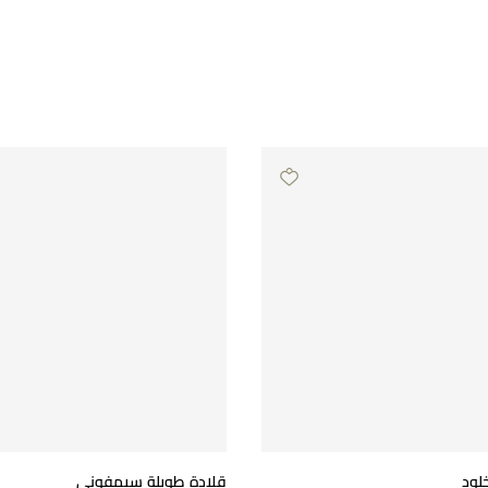
لود
قلادة طويلة سيمفوني