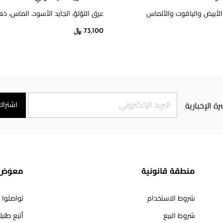
لأبيض والياقوت والألماس
عرق اللؤلؤ، الجايد الأسود، الماس، ذ
73,100 ﷼
اشتراك
رة الإخبارية
منطقة قانونية
معوَض 
شروط الاستخدام
تواصلوا 
شروط البيع
أتبع طلب