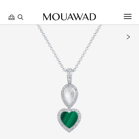
مرحبا بكم في معوّض. كيف يمكننا مساعدتك؟ الرجاء تحديد أحد
الخيارات أدناه.
تواصل معنا
العثور على متجر
حجز موعد
مراجعة طلبك