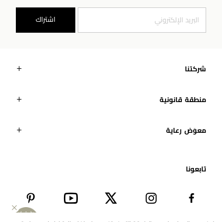
اشتراك
شركتنا
منطقة قانونية
معوَض رعاية
تابعونا​