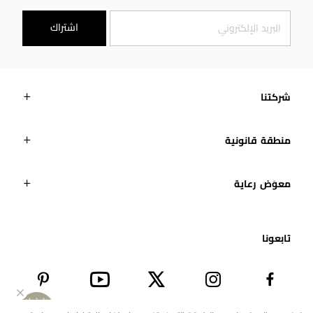
اشتراك
شركتنا
منطقة قانونية
معوَض رعاية
تابعونا​