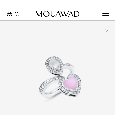
مرحبا بكم في معوّض. كيف يمكننا مساعدتك؟ الرجاء تحديد أحد
الخيارات أدناه.
تواصل معنا
العثور على متجر
حجز موعد
مراجعة طلبك