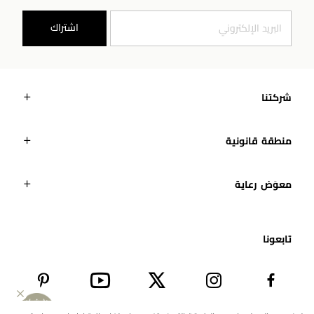
اشتراك
شركتنا
منطقة قانونية
معوَض رعاية
تابعونا​