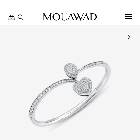
مرحبا بكم في معوّض. كيف يمكننا مساعدتك؟ الرجاء تحديد أحد
الخيارات أدناه.
تواصل معنا
العثور على متجر
حجز موعد
مراجعة طلبك