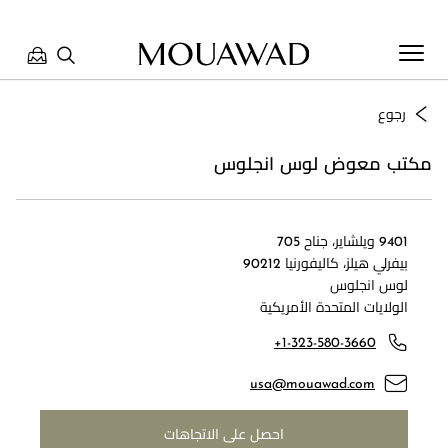
رجوع
مرحبا بكم في معوّض. كيف يمكننا مساعدتك؟ الرجاء تحديد أحد
الخيارات أدناه.
مكتب معوض لوس انجلوس
9401 ويلشاير، جناح 705
تواصل معنا
بيفرلي هيلز، كاليفورنيا 90212
لوس انجلوس
الولايات المتحدة الأمريكية
العثور على متجر
+1-323-580-3660
حجز موعد
usa@mouawad.com
احصل على الاتجاهات
مراجعة طلبك