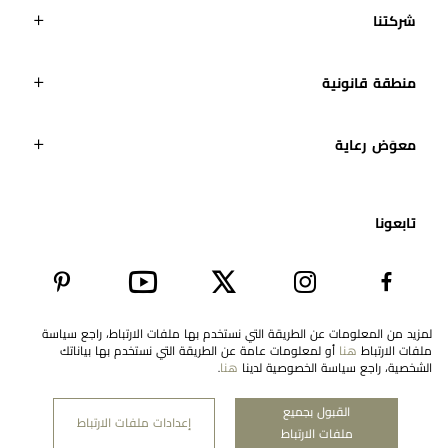
شركتنا
منطقة قانونية
معوَض رعاية
تابعونا​
لمزيد من المعلومات عن الطريقة التي نستخدم بها ملفات الارتباط، راجع سياسة
ملفات الارتباط
هنا
أو لمعلومات عامة عن الطريقة التي نستخدم بها بياناتك
EN
United Arab Emirates
الشخصية، راجع سياسة الخصوصية لدينا
هنا
.
القبول بجميع
إعدادات ملفات الارتباط
ملفات الارتباط
حقوق النشر لمعوّض