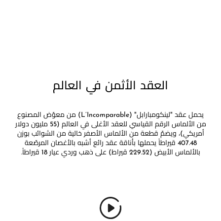
العقد الأثمن في العالم
يحمل عقد "لينكومبارابل" (L’Incomparable) من معوّض المصنوع
من الألماس الرقم القياسي للعقد الأغلى في العالم (55 مليون دولار
أمريكي)، ويضمّ قطعة من الألماس الأصفر خالية من الشوائب بوزن
407.48 قيراطاً يحملها بأناقة عقد رائع أشبه بالأغصان المرصّعة
بالألماس الأبيض (229.52 قيراط) على ذهب وردي عيار 18 قيراطاً.