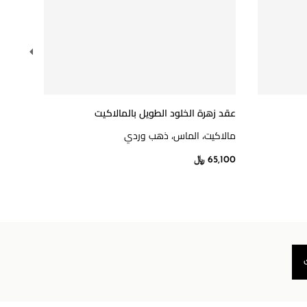
عقد زهرة الخلود الطويل بالمالاكيت
أقراط
مالاكيت، الماس، ذهب وردي
ذهب أ
65,100 ﷼
14,000