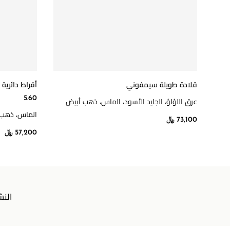
قلادة طويلة سيمفوني
أقراط دائرية
5.60
عرق اللؤلؤ، الجايد الأسود، الماس، ذهب أبيض
الماس، ذهب 
73,100 ﷼
57,200 ﷼
النش