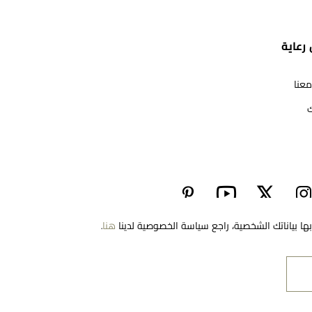
رعاية
معنا
ك
مرحبا بكم في معوّض. كيف يمكننا مساعدتك؟ الرجاء
تحديد أحد الخيارات أدناه.
تواصل معنا
ا بياناتك الشخصية، راجع سياسة الخصوصية لدينا
هنا
.
EN
Saudi Arabia
العثور على متجر
حجز موعد