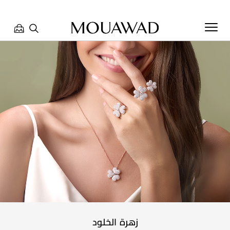
مرحبا بكم في معوّض. كيف يمكننا مساعدتك؟ الرجاء تحديد أحد
الخيارات أدناه.
تواصل معنا
العثور على متجر
حجز موعد
زهرة الخلود​
مراجعة طلبك